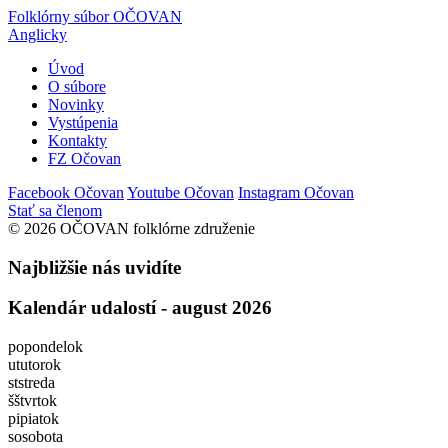
Folklórny súbor OČOVAN
Anglicky
Úvod
O súbore
Novinky
Vystúpenia
Kontakty
FZ Očovan
Facebook Očovan
Youtube Očovan
Instagram Očovan
Stať sa členom
© 2026 OČOVAN folklórne združenie
Najbližšie nás uvidíte
Kalendár udalostí - august 2026
po
pondelok
ut
utorok
st
streda
š
štvrtok
pi
piatok
so
sobota