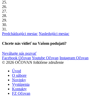
25.
26.
27.
28.
29.
30.
31.
Predchádzajúci mesiac
Nasledujúci mesiac
Chcete nás vidieť na Vašom podujatí?
Neváhajte nás pozvať
Facebook Očovan
Youtube Očovan
Instagram Očovan
© 2026 OČOVAN folklórne združenie
Úvod
O súbore
Novinky
Vystúpenia
Kontakty
FZ Očovan