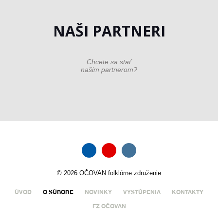
NAŠI PARTNERI
Chcete sa stať
našim partnerom?
© 2026 OČOVAN folklórne združenie
ÚVOD
O SÚBORE
NOVINKY
VYSTÚPENIA
KONTAKTY
FZ OČOVAN