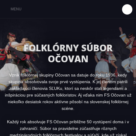
MENU
RE
FOLKLÓRNY SÚBOR
Y
OČOVAN
ENIA
Vznik folklórnej skupiny Očovan sa datuje do roku 1936, kedy
TY
skupina absolvovala svoje prvé vystúpenia. K jej členom patrili
zakladajúci členovia SĽUKu, ktorí sa neskôr stali legendami a
VAN
inšpiráciou pre súčasných folkloristov. Aj vďaka nim FS Očovan už
niekoľko desiatok rokov aktívne pôsobí na slovenskej folklórnej
scéne.
Každý rok absolvuje FS Očovan približne 50 vystúpení doma i v
zahraničí. Súbor sa pravidelne zúčastňuje rôznych
medzinárodných folklórnych festivalov a súťaží, kde už získal