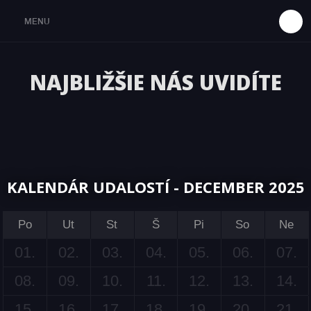
MENU
NAJBLIŽŠIE NÁS UVIDÍTE
RE
Y
ENIA
TY
KALENDÁR UDALOSTÍ - DECEMBER 2025
VAN
Po
Ut
St
Š
Pi
So
Ne
01.
02.
03.
04.
05.
06.
07.
08.
09.
10.
11.
12.
13.
14.
15.
16.
17.
18.
19.
20.
21.