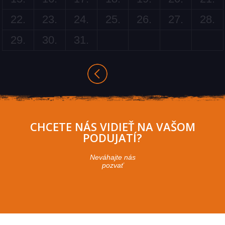
22.
23.
24.
25.
26.
27.
28.
29.
30.
31.
CHCETE NÁS VIDIEŤ NA VAŠOM
PODUJATÍ?
Neváhajte nás
pozvať